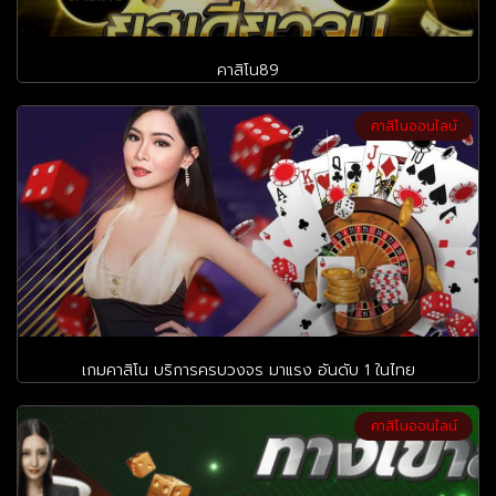
คาสิโน89
คาสิโนออนไลน์
เกมคาสิโน บริการครบวงจร มาแรง อันดับ 1 ในไทย
คาสิโนออนไลน์