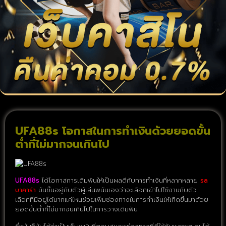
UFA88s โอกาสในการทำเงินด้วยยอดขั้น
ต่ำที่ไม่มากจนเกินไป
UFA88s
ได้โอกาสการเดิมพันให้เป็นผลดีกับการทำเงินที่หลากหลาย
sa
บาคาร่า
มันขึ้นอยู่กับตัวผู้เล่นพนันเองว่าจะเลือกเข้าไปใช้งานกับตัว
เลือกที่มีอยู่ได้มากแค่ไหนช่วยเพิ่มช่องทางในการทำเงินให้เกิดขึ้นมาด้วย
ยอดขั้นต่ำที่ไม่มากจนเกินไปในการวางเดิมพัน