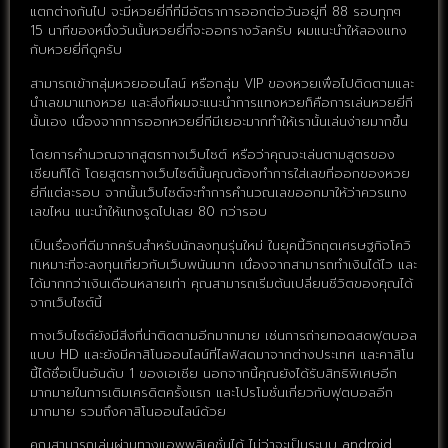
แตกต่างกันไป จะมีหวยยี่กี่ที่มีอัตราการออกต่อวันอยู่ที่ 88 รอบทุกๆ
15 นาทีของหนึ่งวันนั้นหวยยี่กี่จะออกรางวัลครับ ผมแนะนำให้ลองแทง
กับหวยยี่กีดูครับ
สามารถเข้ากลุ่มหวยออนไลน์ หรือกลุ่ม VIP ของหวยเพื่อไปติดตามและ
นำเลขมาแทงหวย และสิ่งที่ผมจะแนะนำการแทงหวยก็คือการเล่นหวยยี่กี
นั้นเอง เนื่องจากการออกหวยยี่กีมีเยอะมากทำให้เรานั้นเล่นง่ายมากขึ้น
โดยการคำนวณจากสูตรทางเว็บไซต์ หรือว่าคุณจะเล่นตามสูตรของ
เซียนก็ได้ โดยสูตรทางเว็บไซต์นั้นคุณต้องทำการใส่เลขที่ออกของหวย
ยี่กีแต่ละรอบ จากนั้นเว็บไซต์จะทำการคำนวณเลขออกมาให้ว่าควรแทง
เลขไหน แนะนำให้แทงรูดไปเลย 80 กว่ารอบ
เป็นเรื่องที่ดีมากครับสำหรับนักลงทุนรุ่นใหม่ ในยุคนี้วิกฤตเศรษฐกิจโควิ
ทเหมาะที่จะลงทุนเกี่ยวกับเว็บพนันมาก เนื่องจากสามารถทำเงินได้ไว และ
ได้มากกว่าเงินเดือนหลายเท่า คุณสามารถเริ่มต้นเปลี่ยนชีวิตของคุณได้
จากเว็บไซต์นี้
ทางเว็บไซต์ยังมีสิ่งที่น่าติดตามอีกมากมาย เช่นการถ่ายทอดสดฟุตบอล
แบบ HD และยังมีคาสิโนออนไลน์ที่ไลฟ์สดมาจากต่างประเทศ และคาสิโน
นี้ได้ชื่อเป็นอันดับ 1 ของเอเชีย นอกจากนี้คุณยังได้รับสิทธิพิเศษอีก
มากมายในการเติมเครดิตครั้งแรก และโปรโมชั่นเกี่ยวกับฟุตบอลอีก
มากมาย รวมถึงคาสิโนออนไลน์ด้วย
คุณสามารถเล่นผ่านทางแอพพลิเคชั่นได้ ไม่ว่าจะเป็นระบบ android