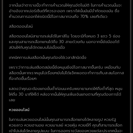
จากนั้นเจ้าตารางนี้จะทำการคำนวณให้คุณอัตโนมัติ ในการคำนวณนั้นจะ
อ้างอิงจากเปอร์เซ็นต์ที่ควรจะออก เพราะไพ่นั้นมันมีจำกัดของมัน ซึ่ง
คำนวณการออกไพ่ชนิดนี้มีโอกาสมากจนถึง 70% เลยทีเดียว
สล็อตออนไลน์
สล็อตออนไลน์สามารถเล่นได้ในคาสิโน โดยจะมีทั้งหมด 3 แถว 5 ช่อง
และคุณสามารถเลือกแทนได้ถึง 30 สายด้วยกัน นอกจากนี้ยังมีออโต้
สปินให้กับคุณได้กดแบบไม่เมื่อยมือ
เทคนิคการเล่นสล็อตนั้นคุณต้องใช้เวลาสักนิดนึง
เพราะว่าการเล่นสล็อตสมัยนี้ยิ่งหมุนยิ่งมีโอกาสมากขึ้นครับ เหมือนกับ
สล็อตนั้นหากเราหมุนไปเรื่อยๆยังไม่ได้แจ็คพอตจะทำการเก็บสะสมโอกาส
ที่จะเกิดขึ้นเรื่อยๆ
แสดงว่าคุณจะต้องแทงขั้นต่ำก่อนนะครับพยายามกดให้ถึงต่ำที่สุด หมุน
ให้ถึง 30 นาทีให้ได้ หลังจากนั้นให้คุณเพิ่มเงินแทงตามที่คุณต้องการได้
เลย
หวยออนไลน์
ในการเล่นหวยออนไลน์นั้นคุณสามารถเลือกแทงได้หลายรูป หวยรัฐ
หวยลาว หวยฮานอย หวยมาเลย์ หวยหุ้น หวยยี่กี่ คุณก็สามารถเลือก
เข้าไปเล่นได้หลายรูปแบบ ในการออกรางวัลของหวยแต่ละประเทศนั้นจะ