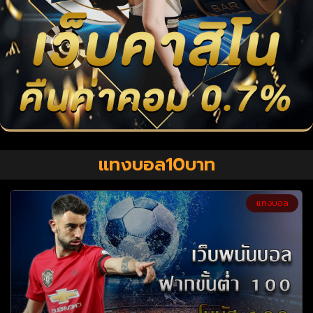
แทงบอล10บาท
แทงบอล