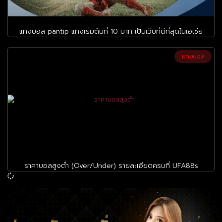
แทงบอล pantip แทงเริ่มต้นที่ 10 บาท เป็นเว็บที่ดีที่สุดในเอเชีย
แทงบอล
ราคาบอลสูงต่ำ (Over/Under) รายละเอียดครบที่ UFA88s