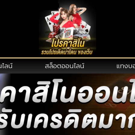
นไลน์
สล็อตออนไลน์
แทงบอ