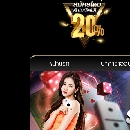
หน้าแรก
บาคาร่าออ