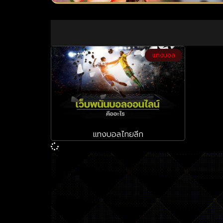
แทงบอล
แทงบอลไทยลีก