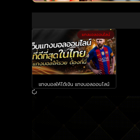
แทงบอลออนไลน์
แทงบอลให้ได้เงิน แทงบอลออนไลน์