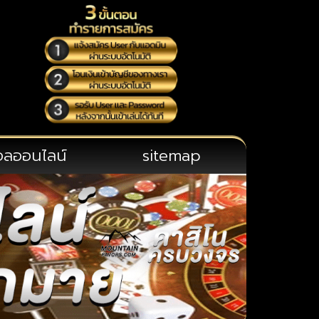
ลออนไลน์
sitemap