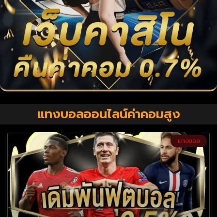
แทงบอลออนไลน์ค่าคอมสูง
แทงบอล