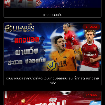
แทงบอลสเต็ป
แทงบอล
เว็บแทงบอลราคาน้ำดีที่สุด เว็บแทงบอลออนไลน์ ที่ดีที่สุด สร้างราย
ได้ที่ดี
แทงบอล