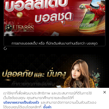
การแทงบอลสเต็ป หรือ ที่นักเดิมพันบางท่านเรียกว่า บอลชุด
เราใช้คุกกี้เพื่อพัฒนาประสิทธิภาพ และประสบการณ์ที่ดีในการใช้
เว็บไซต์ของคุณ คุณสามารถศึกษารายละเอียดได้ที่
นโยบายความเป็นส่วนตัว
และสามารถจัดการความเป็นส่วนตัวเอง
ศูนย์รวมนักพนันผู้ให้บริการเว็บคาสิโนออนไลน์ บาคาร่า เบอร์ 1 ของ
ได้ของคุณได้เองโดยคลิกที่
ตั้งค่า
ประเทศไทย ระบบอัตโนมัติ ถอนได้สูงสุด 10,000,000 ต่อวัน คืนยอดเสีย