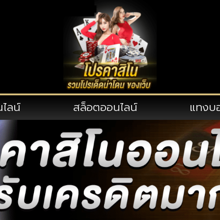
นไลน์
สล็อตออนไลน์
แทงบอ