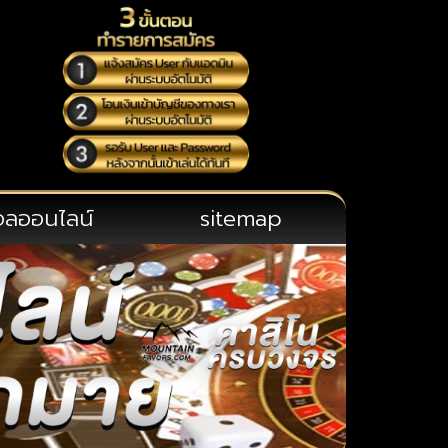
ลออนไลน์
sitemap