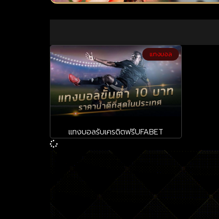
แทงบอล
แทงบอลรับเครดิตฟรีUFABET