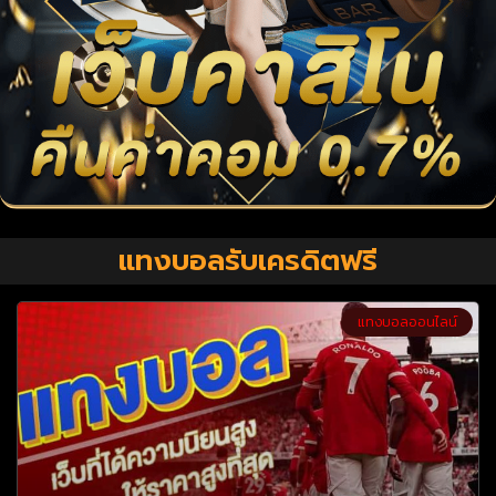
แทงบอลรับเครดิตฟรี
แทงบอลออนไลน์