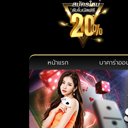
หน้าแรก
บาคาร่าออ