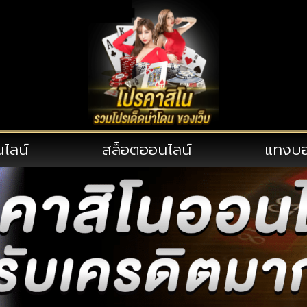
นไลน์
สล็อตออนไลน์
แทงบอ