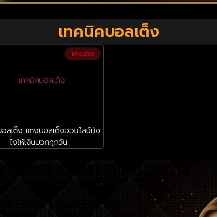
เทคนิคบอลเต็ง
แทงบอล
บอลเต็ง แทงบอลเต็งออนไลน์ยัง
ไงให้เงินบวกทุกวัน