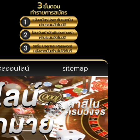
ลออนไลน์
sitemap