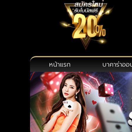
หน้าแรก
บาคาร่าออ