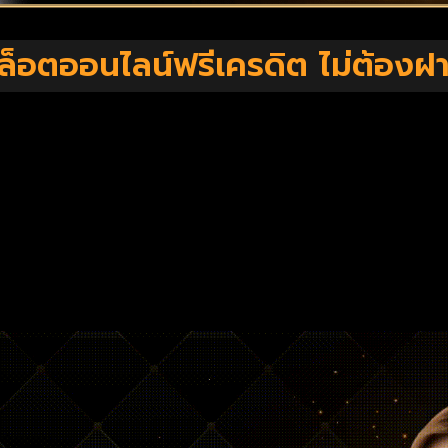
ล็อตออนไลน์ฟรีเครดิต ไม่ต้องฝ