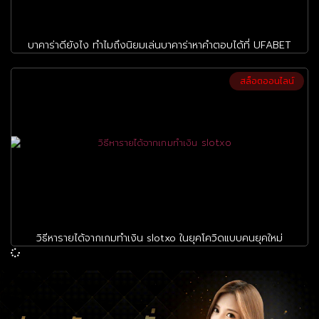
บาคาร่าดียังไง ทำไมถึงนิยมเล่นบาคาร่าหาคำตอบได้ที่ UFABET
สล็อตออนไลน์
วิธีหารายได้จากเกมทำเงิน slotxo ในยุคโควิดแบบคนยุคใหม่