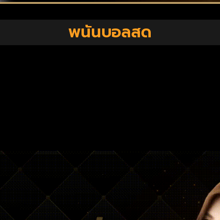
พนันบอลสด