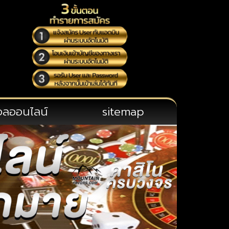
ลออนไลน์
sitemap