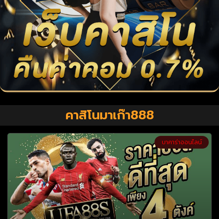
คาสิโนมาเก๊า888
บาคาร่าออนไลน์