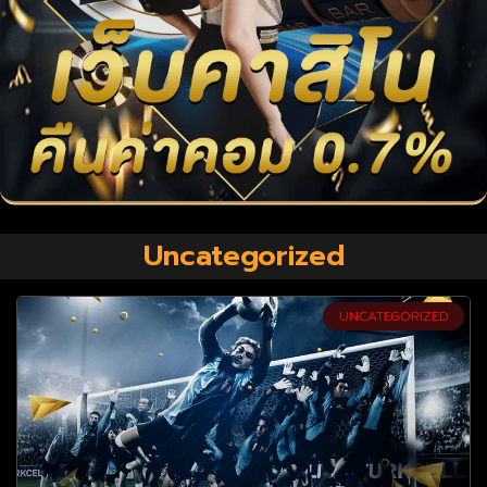
Uncategorized
UNCATEGORIZED