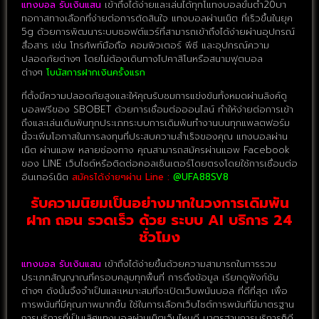
แทงบอล รับเงินแสน
เข้าถึงได้ง่ายและเล่นได้ทุกโแทงบอลขั้นต่ำ20บา
ทอกาสทางเลือกที่ง่ายต่อการตัดสินใจ แทงบอลผ่านเน็ต ที่เร็วขึ้นในยุค
5g ด้วยการพัฒนาระบบซอฟต์แวร์ที่สามารถเข้าถึงได้ง่ายผ่านอุปกรณ์
สื่อสาร เช่น โทรศัพท์มือถือ คอมพิวเตอร์ พีซี และอุปกรณ์ความ
ปลอดภัยต่างๆ โดยไม่ต้องเดินทางไปคาสิโนหรือสนามฟุตบอล
ต่างๆ
โบนัสการฝากเงินครั้งแรก
ที่ตั้งมีความปลอดภัยสูงและให้คุณรับชมการแข่งขันทั้งหมดผ่านลิงค์ดู
บอลฟรีของ SBOBET ด้วยการเชื่อมต่อออนไลน์ ทำให้ง่ายต่อการเข้า
ถึงและเล่นเดิมพันทุกประเภทระบบการเดิมพันทำงานบนทุกแพลตฟอร์ม
นี้จะเพิ่มโอกาสในการลงทุนที่ประสบความสำเร็จของคุณ แทงบอลผ่าน
เน็ต ผ่านแอพ หลายช่องทาง คุณสามารถสมัครผ่านแอพ Facebook
ของ LINE เว็บไซต์หรือติดต่อคอลเซ็นเตอร์โดยตรงโดยใช้การเชื่อมต่อ
อินเทอร์เน็ต
สมัครได้ง่ายๆผ่าน Line :
@UFA88SV8
รับความนิยมเป็นอย่างมากในวงการเดิมพัน
ฝาก ถอน รวดเร็ว ด้วย ระบบ AI บริการ 24
ชั่วโมง
แทงบอล รับเงินแสน
เข้าถึงได้ง่ายขึ้นด้วยความสามารถในการรวม
ประเภทสัญญาณที่ครอบคลุมทุกพื้นที่ การดึงข้อมูล เรียกดูฟังก์ชัน
ต่างๆ ดังนั้นจึงจำเป็นและเหมาะสมที่จะเปิดเว็บพนันบอล ที่ดีที่สุด เพื่อ
การพนันที่มีคุณภาพมากขึ้น ใช้ในการเลือกเว็บไซต์การพนันที่มีมาตรฐาน
การบริการที่เป็นเลิศแทงบอลผ่านเน็ตเว็บไหนดี มาตรฐานการบริการก็ดี