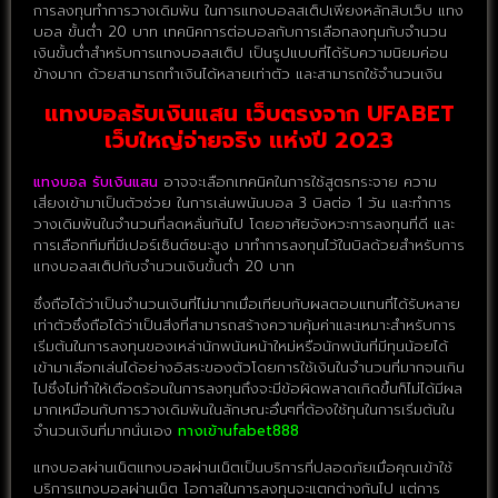
การลงทุนทำการวางเดิมพัน ในการแทงบอลสเต็ปเพียงหลักสิบเว็บ แทง
บอล ขั้นต่ำ 20 บาท เทคนิคการต่อบอลกับการเลือกลงทุนกับจำนวน
เงินขั้นต่ำสำหรับการแทงบอลสเต็ป เป็นรูปแบบที่ได้รับความนิยมค่อน
ข้างมาก ด้วยสามารถทำเงินได้หลายเท่าตัว และสามารถใช้จำนวนเงิน
แทงบอลรับเงินแสน เว็บตรงจาก UFABET
เว็บใหญ่จ่ายจริง แห่งปี 2023
แทงบอล รับเงินแสน
อาจจะเลือกเทคนิคในการใช้สูตรกระจาย ความ
เสี่ยงเข้ามาเป็นตัวช่วย ในการเล่นพนันบอล 3 บิลต่อ 1 วัน และทำการ
วางเดิมพันในจำนวนที่ลดหลั่นกันไป โดยอาศัยจังหวะการลงทุนที่ดี และ
การเลือกทีมที่มีเปอร์เซ็นต์ชนะสูง มาทำการลงทุนไว้ในบิลด้วยสำหรับการ
แทงบอลสเต็ปกับจำนวนเงินขั้นต่ำ 20 บาท
ซึ่งถือได้ว่าเป็นจำนวนเงินที่ไม่มากเมื่อเทียบกับผลตอบแทนที่ได้รับหลาย
เท่าตัวซึ่งถือได้ว่าเป็นสิ่งที่สามารถสร้างความคุ้มค่าและเหมาะสำหรับการ
เริ่มต้นในการลงทุนของเหล่านักพนันหน้าใหม่หรือนักพนันที่มีทุนน้อยได้
เข้ามาเลือกเล่นได้อย่างอิสระของตัวโดยการใช้เงินในจำนวนที่มากจนเกิน
ไปซึ่งไม่ทำให้เดือดร้อนในการลงทุนถึงจะมีข้อผิดพลาดเกิดขึ้นก็ไม่ได้มีผล
มากเหมือนกับการวางเดิมพันในลักษณะอื่นๆที่ต้องใช้ทุนในการเริ่มต้นใน
จำนวนเงินที่มากนั่นเอง
ทางเข้าufabet888
แทงบอลผ่านเน็ตแทงบอลผ่านเน็ตเป็นบริการที่ปลอดภัยเมื่อคุณเข้าใช้
บริการแทงบอลผ่านเน็ต โอกาสในการลงทุนจะแตกต่างกันไป แต่การ