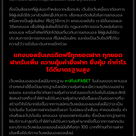
ถือเป็นสิ่งแรกที่ผู้เล่นจะทำหลังจากเลือกเล่น เว็บใดเว็บหนึ่งเราต้องการ
ให้ผู้เล่นได้ใช้เวลาส่วนใหญ่ไปกับการ เลือกและตัดสินใจในการแทงบอล
หรือหากเป็นผู้เล่นใหม่ ที่ไม่รู้วิธีการว่า แทงบอลยังไง เรามีขั้นตอนและ
วิธีแทงบอล เพื่อให้ผู้เล่นใหม่ได้เข้าใจ กฎและกติกาของเว็บพนันในการ
แทงบอล หรือคำศัพท์ที่มักได้ยินเกี่ยวกับการแทงบอล ให้ผู้เล่นได้รับ
ประสบการณ์การแทงบอล ที่ไม่เหมือนใคร และยังเป็นเว็บไซต์ที่ได้รับ
ความไว้วางใจในระดับสากลอีกด้วย
แทงบอลรับเครดิตฟรีทุกยอดฝาก ทุกยอด
ฝากรับเพิ่ม ความคุ้มค่ายิ่งฝาก ยิ่งคุ้ม ทำกำไร
ได้ดีมาตรฐานสูง
เว็บพนันบอลออนไลน์มีมาตรฐาน
คาสิโนUFABET
ในส่วนของราคาบอล
ต่างๆเหล่านี้ซึ่งเป็นมาตรฐานโลกมีความคุ้มค่าและมีความยุติธรรมอย่าง
แน่นอน และเช่นเดียวกันความคุ้มค่าจากส่วนของโปรโมชั่นโบนัสและสิทธิ
พิเศษต่างๆก็จะทำให้ท่านได้รับความคุ้มค่ามากยิ่งขึ้นและเป็นช่องทางที่จะ
สร้างกำไรได้มากยิ่งขึ้นจากการสมัครเว็บพนันบอลออนไลน์ไม่ว่าจะเป็น
โปรโมชั่น โบนัสการฝากเงินครั้งแรก โบนัสแนะนำเพื่อน ค่าคอมมิชชั่น ค่า
เงินคืนและโปรโมชั่น แทงบอล ทุกยอดฝากรับเพิ่ม ซึ่งเป็นมาตรฐานการ
ให้บริการล่าสุดที่จะทำให้ท่านได้รับความคุ้มค่ามากยิ่งขึ้นจากการฝากเงิน
และบริการเว็บพนันบอลออนไลน์นั่นก็คือทุก 100 บาทที่ท่านทำการฝาก
เงินเพื่อใช้บริการเว็บพนันบอลออนไลน์