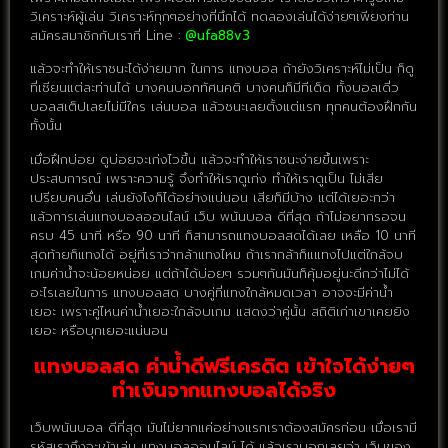
วิเคราะห์ผู้เล่น วิเคราะห์ทุกๆอย่างที่นึกได้ ทดลองเล่นได้ง่ายๆเพียงท่าน
สมัครสมาชิกกับเราที่ Line :
@ufa88v3
แล้วจะทำให้เราชนะได้ง่ายมาก ในการ แทงบอล ถ้ายังวิเคราะห์ไม่เป็น ก็ดู
ที่เซียนแต่ละท่านได้ บางคนบอกทัศนคติ บางคนก็มีทีเด็ด ทั้งบอลเดี่ว
บอลสเต็ปเลยไม่มีใคร เล่นบอล แล้วชนะเลยตั้งแต่แรก ทุกคนต้องฝึกกัน
ทั้งนั้น
เมื่อฝึกบ่อย ดูบ่อยจะเก่งไวขึ้น แล้วจะทำให้เราชนะง่ายขึ้นเพราะ
ประสบการณ์ เพราะความรู้ จึงทำให้เราดูเก่ง ทำให้เราดูเป็น ไม่เสีย
เปรียบคนอื่น เล่นยังไงก็ได้อย่างแน่นอน เสียก็มีบ้าง แต่ได้เยอะกว่า
แล้วการเล่นแทงบอลออนไลน์ เว็บ พนันบอล ดีที่สุด ถ้าไม่อยากรอจน
ครบ 45 นาที หรือ 90 นาที ก็สามารถแทงบอลสดได้เลย เหลือ 10 นาที
สุดท้ายก็แทงได้ อยู่ที่เราว่ากล้าแทงไหม ถ้าเรากล้าก็แแทงไปแต่ใกล้จบ
เกมค่าน้ำจะน้อยหน่อย แต่ถ้าได้บ่อยๆ รวมๆกันมันก็คุ้มอยู่นะดีกว่าไม่ได้
อะไรเลยในการ แทงบอลสด บางคู่ที่แทงใกล้หมดเวลา อาจจะมีค่าน้ำ
เยอะ เพราะคู่ไหนค่าน้ำเยอะใกล้จบเกม แสดงว่าคู่นั้น สถิติเก่าเขาเคยยิง
เยอะ หรือบุกเยอะแน่นอน
แทงบอลสด ค่าน้ำดีฟรีเครดิต เข้าใจได้ง่ายๆ
ทำเงินจากแทงบอลได้จริง
เว็บพนันบอล ดีที่สุด มันไม่ยากแค่อย่างแรกเราต้องสมัครก่อน เมื่อเรามี
รหัสเราถึงจะเข้าเล่น แทงบอลออนไลน์ ได้ แล้วเราบอกเลยว่า เว็บของ