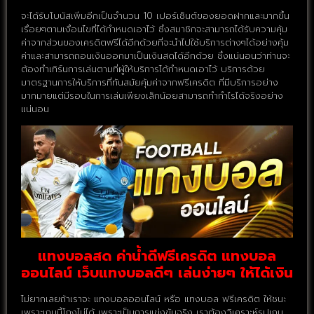
จะได้รับโบนัสเพิ่มอีกเป็นจำนวน 10 เปอร์เซ็นต์ของยอดฝากและมากขึ้น
เรื่อยๆตามเงื่อนไขที่ได้กำหนดเอาไว้ ซึ่งสมาชิกจะสามารถได้รับความคุ้ม
ค่าจากส่วนของเครดิตฟรีได้อีกด้วยที่จะนำไปใช้บริการต่างๆได้อย่างคุ้ม
ค่าและสามารถถอนเงินออกมาเป็นเงินสดได้อีกด้วย ซึ่งแน่นอนว่าท่านจะ
ต้องทำเทิร์นการเล่นตามที่ผู้ให้บริการได้กำหนดเอาไว้ บริการด้วย
มาตรฐานการให้บริการที่ทันสมัยคุ้มค่าจากฟรีเครดิต ที่มีบริการอย่าง
มากมายแต่มีรอบในการเล่นเพียงเล็กน้อยสามารถทำกำไรได้จริงอย่าง
แน่นอน
แทงบอลสด ค่าน้ำดีฟรีเครดิต แทงบอล
ออนไลน์ เว็บแทงบอลดีๆ เล่นง่ายๆ ให้ได้เงิน
ไม่ยากเลยถ้าเราจะ แทงบอลออนไลน์ หรือ แทงบอล ฟรีเครดิต ให้ชนะ
เพราะเกมนี้โกงไม่ได้ เพราะเป็นการแข่งขันจริง เราต้องวิเคราะห์รูปเกม