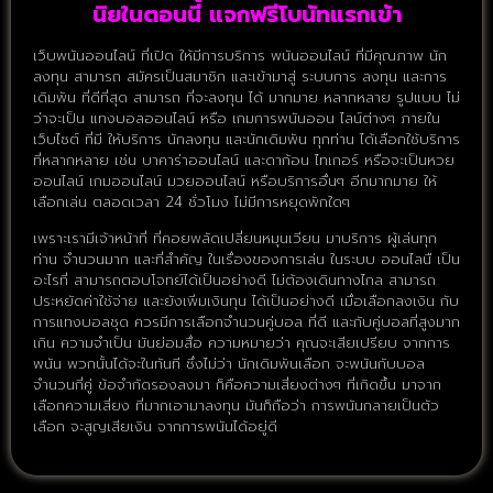
นิยในตอนนี้ แจกฟรีโบนัทแรกเข้า
เว็บพนันออนไลน์ ที่เปิด ให้มีการบริการ พนันออนไลน์ ที่มีคุณภาพ นัก
ลงทุน สามารถ สมัครเป็นสมาชิก และเข้ามาสู่ ระบบการ ลงทุน และการ
เดิมพัน ที่ดีที่สุด สามารถ ที่จะลงทุน ได้ มากมาย หลากหลาย รูปแบบ ไม่
ว่าจะเป็น แทงบอลออนไลน์ หรือ เกมการพนันออน ไลน์ต่างๆ ภายใน
เว็บไซต์ ที่มี ให้บริการ นักลงทุน และนักเดิมพัน ทุกท่าน ได้เลือกใช้บริการ
ที่หลากหลาย เช่น บาคาร่าออนไลน์ และดาก้อน ไทเกอร์ หรือจะเป็นหวย
ออนไลน์ เกมออนไลน์ มวยออนไลน์ หรือบริการอื่นๆ อีกมากมาย ให้
เลือกเล่น ตลอดเวลา 24 ชั่วโมง ไม่มีการหยุดพักใดๆ
เพราะเรามีเจ้าหน้าที่ ที่คอยพลัดเปลี่ยนหมุนเวียน มาบริการ ผู้เล่นทุก
ท่าน จำนวนมาก และที่สำคัญ ในเรื่องของการเล่น ในระบบ ออนไลนื เป็น
อะไรที่ สามารถตอบโจทย์ได้เป็นอย่างดี ไม่ต้องเดินทางไกล สามารถ
ประหยัดค่าใช้จ่าย และยังเพิ่มเงินทุน ได้เป็นอย่างดี เมื่อเลือกลงเงิน กับ
การแทงบอลชุด ควรมีการเลือกจำนวนคู่บอล ที่ดี และกับคู่บอลที่สูงมาก
เกิน ความจำเป็น มันย่อมสื่อ ความหมายว่า คุณจะเสียเปรียบ จากการ
พนัน พวกนั้นได้จะในทันที ซึ่งไม่ว่า นักเดิมพันเลือก จะพนันกับบอล
จำนวนกี่คู่ ข้อจำกัดรองลงมา ก็คือความเสี่ยงต่างๆ ที่เกิดขึ้น มาจาก
เลือกความเสี่ยง ที่มากเอามาลงทุน มันก็ถือว่า การพนันกลายเป็นตัว
เลือก จะสูญเสียเงิน จากการพนันได้อยู่ดี