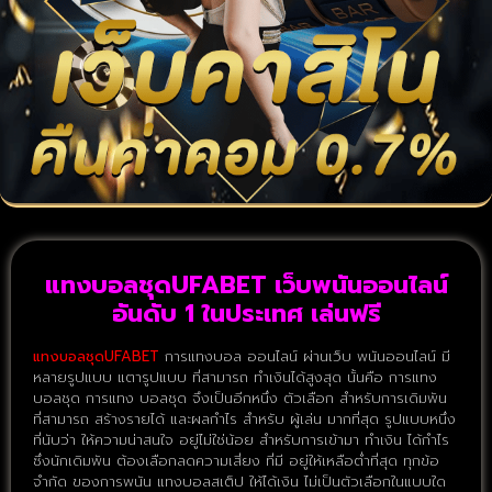
แทงบอลชุดUFABET เว็บพนันออนไลน์
อันดับ 1 ในประเทศ เล่นฟรี
แทงบอลชุดUFABET
การแทงบอล ออนไลน์ ผ่านเว็บ พนันออนไลน์ มี
หลายรูปแบบ แตารูปแบบ ที่สามารถ ทำเงินได้สูงสุด นั้นคือ การแทง
บอลชุด การแทง บอลชุด จึงเป็นอีกหนึ่ง ตัวเลือก สำหรับการเดิมพัน
ที่สามารถ สร้างรายได้ และผลกำไร สำหรับ ผู้เล่น มากที่สุด รูปแบบหนึ่ง
ที่นับว่า ให้ความน่าสนใจ อยู่ไม่ใช่น้อย สำหรับการเข้ามา ทำเงิน ได้กำไร
ซึ่งนักเดิมพัน ต้องเลือกลดความเสี่ยง ที่มี อยู่ให้เหลือต่ำที่สุด ทุกข้อ
จำกัด ของการพนัน แทงบอลสเต็ป ให้ได้เงิน ไม่เป็นตัวเลือกในแบบใด