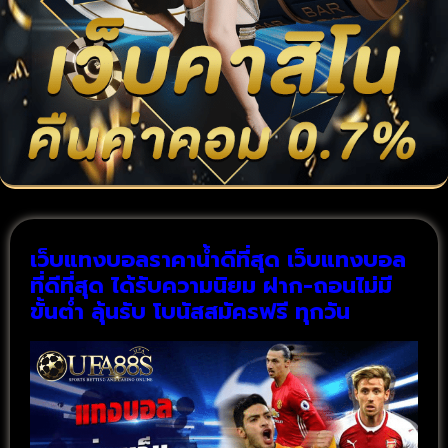
เว็บแทงบอลราคาน้ำดีที่สุด เว็บแทงบอล
ที่ดีที่สุด ได้รับความนิยม ฝาก-ถอนไม่มี
ขั้นต่ำ ลุ้นรับ โบนัสสมัครฟรี ทุกวัน