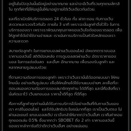
อยู่ในในปัจจุบันนั้นมีอยู่อย่างมากมาย และน่าจะมีเว็บที่รวมทุกเกมส์คาสิ
โน ทุกกีฬาที่มีให้อยู่นั้นให้มาอยู่ภายใต้เว็บเดียวกันด้วย.
และที่เราเปิดให้บริการตลอด 24 ชั่วโมง ทั้ง ฝาก-ถอน กับทางเว็บ
สะดวกและรวดเร็วทันใจ ภายใน 3 นาที เพราะฉะนั่นลูกค้าจึงไว้ใจ ในการ
บริการของเรา เพราะเราพัฒนาคุณภาพของเว็บไซต์ของเราตลอด เพื่อ
ให้ลูกค้าได้เข้าใช้งานง่ายและ เราเน้นการบริการเป็นหัวใจหลักของเรา
ความสะดวก
สบายต่อลูกค้า ในการแทงบอลผ่านเว็บออนไลน์ อัพเดทตารางบอล
ราคาบอลวันนี้ สถิติย้อนหลัง การดูบอลสดผ่านเว็บ อัตราราคาของ
บอล ในการแข่งขันสด และอื่นๆ อีกมากมาย เพื่อรองรับลูกค้า และ
หลากหลายรูปแบบด้วย.
ที่ตามความต้องการของลูกค้า เพราะว่าเว็บเรานั่นได้ออกแบบมา ให้คน
ไทยนั่น อย่างเต็มรูปแบบ เพื่อให้คนไทยได้ใช้งานแบบง่ายๆ ละเพื่อที่จะ
ตอบสนองความต้องการของสมาชิกทุกท่าน ได้ดีที่สุด และนี่คือสิ่งที่เรา
นั่นคิดเอาไว้ เว็บแทงบอล ราคาน้ำดีที่สุด ที่ดีที่สุด
คือการที่ลูกค้าทุกท่านนั่นได้รับการบริการได้อย่างเต็มที่กับทางเว็บของ
เรา คาสิโนออนไลน์ และได้รับสิทธิประโยชน์มากที่สุด เราเป็นเว็บตรง ไม่
ผ่านเอเยนต์ แทงบอลสเต็ป เราจึงกล้าให้มากกว่าเว็บอื่นๆ เราคืนค่าคอม
ทุกยอดเล่น 0.5% ซึ่งมากกว่า SBOBET ถึง 2 เท่า ราคาบอลวันนี้
ของเรากล้าการันตีว่าดีกว่าเว็บอื่นๆ อย่างแน่นอน.