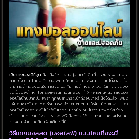
เว็บแทงบอลดีที่สุด
คือ สิ่งที่หลายคนคุ้นเคยกันดี เมื่อก่อนเราจะเล่นบอล
ผ่านโต๊ะบอล โดยมีเด็กเดินโพยไปให้กับเจ้ามือ ซึ่งในการเล่นโต๊ะบอลนั้น
จะมีการจำกัดวงเงินในการเล่น และก็มีการจำกัดระยะเวลาในการเล่นด้วย
มันเป็นข้อจำกัดที่ไม่ค่อยแฟร์นักกับนักพนัน ทำให้หลายคนหันมาเล่นบอล
ออนไลน์กันมากขึ้น เพราะทุกคนสามารถเข้าถึงอินเทอร์เน็ตได้แล้ว เพียง
แค่มีอุปกรณ์เชื่อมต่อเท่านั้นเอง สำหรับคนที่เป็นมือใหม่หัดเล่นพนันบอล
ออนไลน์ อาจจะยังไม่เข้าใจในเรื่องนี้มากนัก วันนี้เราจะมาพูดถึงเรื่องนี้
กัน อ่านบทความ โพยบอลแจกฟรี ที่จะช่วยให้การแทงบอลต่างประเทศ
ของคุณง่ายมากขึ้น เพิ่มเติมได้ที่นี่
วิธีแทงบอลสด (บอลไลฟ์) แบบไหนถึงจะมี