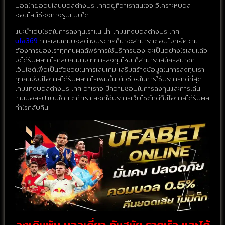
บอลไทยออนไลน์บอลต่างประเทศอยู่ที่ว่าเราสนใจจะวิเคราะห์บอล
ออนไลน์ช่องทางรูปแบบใด
แนะนำเว็บไซต์ในการลงทุนเราแนะนำ เกมแทงบอลต่างประเทศ
ufa369
การเล่นเกมบอลต่างประเทศก็น่าจะสามารถตอบโจทย์ความ
ต้องการของเราทุกคนผลลัพธ์การใช้บริการของ จะเป็นอย่างไรเล่นแล้ว
จะได้รับผลกำไรกลับคืนมาจากการลงทุนไหม ก็สามารถสมัครสมาชิก
เว็บไซต์เพื่อเป็นตัวช่วยในการเล่นเกม เสริมสร้างข้อมูลในการลงทุนเรา
ทุกคนจึงมีโอกาสได้รับผลกำไรเพิ่มขึ้น ตัวช่วยในการใช้บริการที่ดีที่สุด
เกมแทงบอลต่างประเทศ ว่าเราจะมีความชอบในการลงทุนและการเล่น
เกมบอลรูปแบบใด แต่ถ้าเราเลือกใช้บริการเว็บไซต์ที่ดีก็มีโอกาสได้รับผล
กำไรกลับคืน
ลงเดิมพัน บอลเดี่ยว ทันสมัย รวดเร็ว และได้