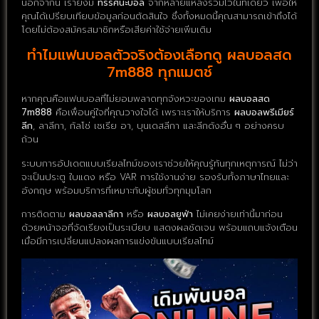
นอกจากนี้ เรายังมี
ทรรศนะบอล
จากหลายแหล่งรวมไว้ในที่เดียว เพื่อให้
คุณได้เปรียบเทียบข้อมูลก่อนตัดสินใจ ซึ่งทั้งหมดนี้คุณสามารถเข้าถึงได้
โดยไม่ต้องสมัครสมาชิกหรือเสียค่าใช้จ่ายเพิ่มเติม
ทำไมแฟนบอลตัวจริงต้องเลือกดู ผลบอลสด
7m888 ทุกแมตช์
หากคุณคือแฟนบอลที่ไม่ยอมพลาดทุกจังหวะของเกม
ผลบอลสด
7m888
คือเพื่อนคู่ใจที่คุณวางใจได้ เพราะเราให้บริการ
ผลบอลพรีเมียร์
ลีก
, ลาลีกา, กัลโช่ เซเรีย อา, บุนเดสลีกา และลีกดังอื่น ๆ อย่างครบ
ถ้วน
ระบบการอัปเดตแบบเรียลไทม์ของเราช่วยให้คุณรู้ทันทุกเหตุการณ์ ไม่ว่า
จะเป็นประตู ใบแดง หรือ VAR การใช้งานง่าย รองรับทั้งภาษาไทยและ
อังกฤษ พร้อมบริการที่เหมาะกับผู้ชมทั่วทุกมุมโลก
การติดตาม
ผลบอลลาลีกา
หรือ
ผลบอลยูฟ่า
ไม่เคยง่ายเท่านี้มาก่อน
ด้วยหน้าจอที่จัดเรียงเป็นระเบียบ แสดงผลชัดเจน พร้อมแถบแจ้งเตือน
เมื่อมีการเปลี่ยนแปลงผลการแข่งขันแบบเรียลไทม์