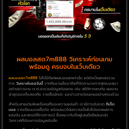
ผลบอลสด7m888 วิเคราะห์ก่อนเกม
พร้อมดู ครบจบในเว็บเดียว
ผลบอลสด7m888
ไม่ได้มีดีแค่ผลบอลสดเท่านั้น แต่ยังเป็นแหล่งรวม
การ
วิเคราะห์บอลวันนี้
จากทีมงานมืออาชีพที่ติดตามวงการฟุตบอลมา
อย่างยาวนาน เรารวบรวมข้อมูลก่อนเกม เช่น สถิติการพบกัน ผลงาน
ล่าสุดของทั้งสองทีม รายชื่อนักเตะ และข่าวสารก่อนเกมอย่างครบถ้วน
สำหรับสายเดิมพันหรือคนที่ชอบความแม่นยำ เรามีการอัปเดต
ทีเด็ด
บอล
จากเซียนบอลชื่อดัง พร้อมแนวโน้มความเป็นไปได้ของผลการ
แข่งขัน และสกอร์ที่คาดการณ์ ซึ่งเหมาะกับทั้งผู้เล่นมือใหม่และนัก
วิเคราะห์ที่ต้องการข้อมูลเชิงลึก