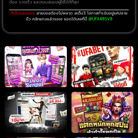
ต้อง รวดเร็ว และตอบสนองผู้ใช้ได้ดีที่สุด
ทีเด็ดบอลรอง
สายบอลต้องไม่พลาด สเต็ป3 โอกาสทำเงินอยู่แค่ปลาย
นิ้ว คลิกแทงแล้วรอเฮ แอดได้เลยที่นี้
@UFA88SV8