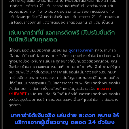
แจกไพ่ให้ผู้เล่นและเจ้ามือคนละ 2 ใบ เพื่อรวมแต้มให้ใกล้เคียง 21 แต้ม
มากที่สุด แต่ถ้าเกิน 21 แต้มเราจะเสียเดิมพันทันที หากว่าผลรวมแต้ม
ของเจ้ามือต่ำกว่า 16 เจ้ามือจะต้องเรียกไพ่ไปเรื่อยๆ แต่เมื่อเกิน 16
แต้มต้องหยุดเรียกไพ่ แต่ถ้าเจ้าเรียกจนแต้มมากกว่า 21 แต้ม เราจะชนะ
และได้เงินรางวัลทันที แต่ว่าแต้มของเราต้องไม่เกิน 21 แต้ม เป็นต้น
เล่นบาคาร่าที่นี่ แจกเครดิตฟรี มีโปรโมชั่นดีๆ
โบนัสเงินคืนทุกยอด
นี่คือเกมยอดนิยมของคาสิโนออนไลน์
ดูตารางบาคาร่า
ที่คุณสามารถ
เลือกเล่นได้ตามที่ต้องการ อย่างไรก็ตาม คุณต้องเข้าใจด้วยว่าเกมพนัน
ทุกอย่างมีจังหวะในการเล่นและทุกอย่างก็ขึ้นกับดวงของคุณด้วย คุณ
จึงต้องเข้าใจและวางแผนการเล่นให้รอบคอบด้วย เพื่อเพิ่มโอกาสให้คุณ
ชนะเดิมพันได้มากขึ้นด้วยบริการคาสิโนออนไลน์ยกตัวอย่างเช่นเกมบา
คาร่าจะมีความหลากหลายของการเล่นในรูปแบบของคาสิโนออนไลน์ที่จะ
มีทั้งในแบบมาตรฐานแบบโบนัสตารางการเดิมพันก็จะแตกต่างกันออกไป
ดังนั้นก่อนการเล่นทุกครั้งจะต้องศึกษาข้อมูลแม้ว่าจะเป็น
เกมบาคา
ร่าUFABET
เหมือนกันแต่ละเว็บไซต์นั้นก็จะให้บริการที่แตกต่างกันออกไป
จะต้องดูรูปแบบการบริการของแต่ละแห่งเพื่อให้คุณเข้าใจการเล่นอย่าง
ถูกต้อง
บาคาร่าได้เงินจริง เล่นง่าย สะดวก สบาย ให้
บริการจากผู้เชี่ยวชาญ ตลอด 24 ชั่วโมง