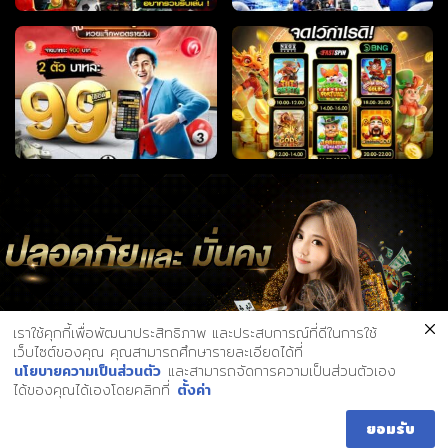
เราใช้คุกกี้เพื่อพัฒนาประสิทธิภาพ และประสบการณ์ที่ดีในการใช้
เว็บไซต์ของคุณ คุณสามารถศึกษารายละเอียดได้ที่
นโยบายความเป็นส่วนตัว
และสามารถจัดการความเป็นส่วนตัวเอง
ศูนย์รวมนักพนันผู้ให้บริการเว็บคาสิโนออนไลน์ บาคาร่า เบอร์ 1 ของ
ได้ของคุณได้เองโดยคลิกที่
ตั้งค่า
ประเทศไทย ระบบอัตโนมัติ ถอนได้สูงสุด 10,000,000 ต่อวัน คืนยอดเสีย
0.5% ชวนเพื่อนรับ 0.5% จ่ายเงินเร็วที่สุดแห่งยุค ตลอด 24 ชม.
ยอมรับ
Contact Us
About us
privacy policy